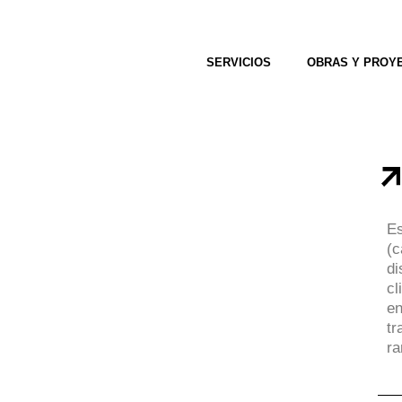
SERVICIOS
OBRAS Y PROY
Es
(c
di
cl
en
tr
ra