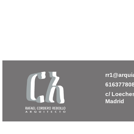
rr1@arqui
61637780
c/ Loeches
Madrid